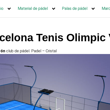
cio
Material de pádel
Palas de pádel
Mar
celona Tenis Olimpic 
rón
club de pádel. Padel – Cristal