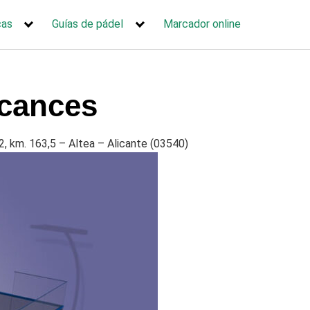
cas
Guías de pádel
Marcador online
acances
2, km. 163,5 – Altea – Alicante (03540)