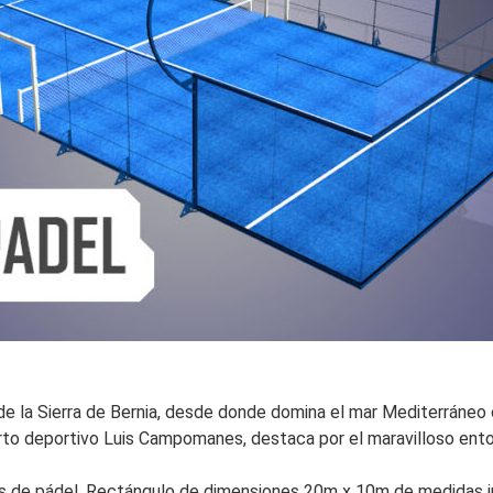
 de la Sierra de Bernia, desde donde domina el mar Mediterráneo 
rto deportivo Luis Campomanes, destaca por el maravilloso ento
as de pádel. Rectángulo de dimensiones 20m x 10m de medidas in