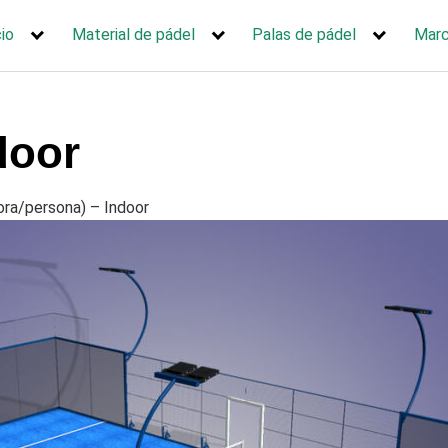
cio
Material de pádel
Palas de pádel
Mar
door
ora/persona) – Indoor