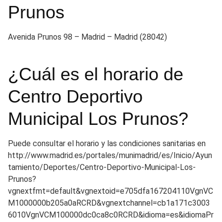
Prunos
Avenida Prunos 98 – Madrid – Madrid (28042)
¿Cuál es el horario de
Centro Deportivo
Municipal Los Prunos?
Puede consultar el horario y las condiciones sanitarias en
http://www.madrid.es/portales/munimadrid/es/Inicio/Ayun
tamiento/Deportes/Centro-Deportivo-Municipal-Los-
Prunos?
vgnextfmt=default&vgnextoid=e705dfa167204110VgnVC
M1000000b205a0aRCRD&vgnextchannel=cb1a171c3003
6010VgnVCM100000dc0ca8c0RCRD&idioma=es&idiomaPr