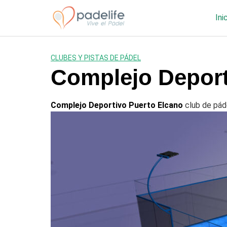
Saltar
al
Ini
contenido
CLUBES Y PISTAS DE PÁDEL
Complejo Deport
Complejo Deportivo Puerto Elcano
club de páde