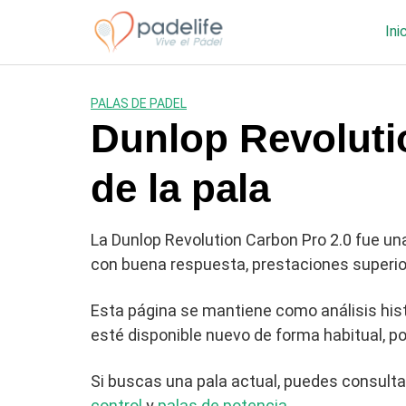
Saltar
al
Ini
contenido
PALAS DE PADEL
Dunlop Revolutio
de la pala
La Dunlop Revolution Carbon Pro 2.0 fue un
con buena respuesta, prestaciones superior
Esta página se mantiene como análisis his
esté disponible nuevo de forma habitual, p
Si buscas una pala actual, puedes consulta
control
y
palas de potencia
.