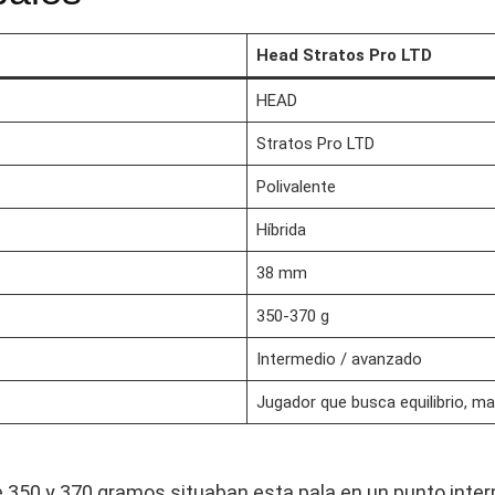
Head Stratos Pro LTD
HEAD
Stratos Pro LTD
Polivalente
Híbrida
38 mm
350-370 g
Intermedio / avanzado
Jugador que busca equilibrio, ma
e 350 y 370 gramos situaban esta pala en un punto inte