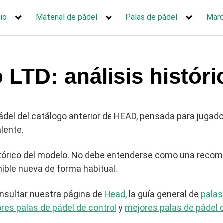
cio
Material de pádel
Palas de pádel
Mar
LTD: análisis históri
ádel del catálogo anterior de HEAD, pensada para jugad
lente.
tórico del modelo. No debe entenderse como una recome
nible nueva de forma habitual.
nsultar nuestra página de
Head
, la guía general de
palas
res palas de pádel de control
y
mejores palas de pádel 