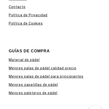
Contacto
Política de Privacidad
Política de Cookies
GUÍAS DE COMPRA
Material de pádel
Mejores palas de pádel calidad-precio
Mejores palas de pádel para principiantes
Mejores zapatillas de pádel
Mejores paleteros de pádel