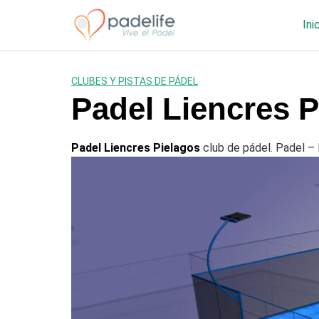
Saltar
al
Ini
contenido
CLUBES Y PISTAS DE PÁDEL
Padel Liencres P
Padel Liencres Pielagos
club de pádel. Padel – 