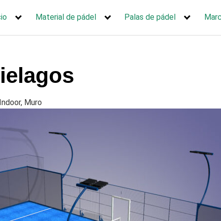
cio
Material de pádel
Palas de pádel
Mar
ielagos
Indoor, Muro