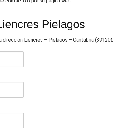
 de contacto o por su página web.
Liencres Pielagos
a dirección Liencres – Piélagos – Cantabria (39120).