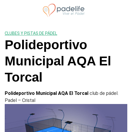
Saltar
al
contenido
CLUBES Y PISTAS DE PÁDEL
Polideportivo
Municipal AQA El
Torcal
Polideportivo Municipal AQA El Torcal
club de pádel.
Padel – Cristal