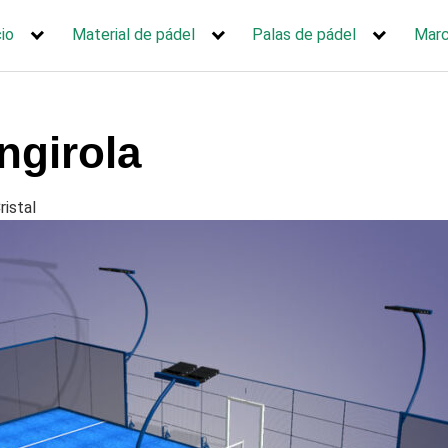
cio
Material de pádel
Palas de pádel
Mar
ngirola
ristal