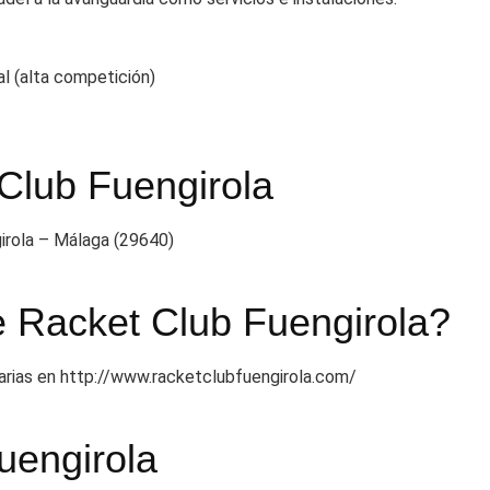
al (alta competición)
Club Fuengirola
irola – Málaga (29640)
e Racket Club Fuengirola?
tarias en http://www.racketclubfuengirola.com/
uengirola