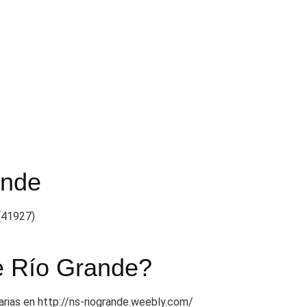
ande
 (41927)
de Río Grande?
tarias en http://ns-riogrande.weebly.com/