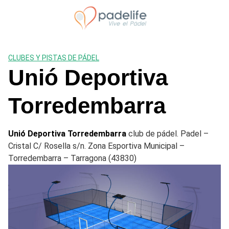
Saltar
al
contenido
CLUBES Y PISTAS DE PÁDEL
Unió Deportiva
Torredembarra
Unió Deportiva Torredembarra
club de pádel. Padel –
Cristal C/ Rosella s/n. Zona Esportiva Municipal –
Torredembarra – Tarragona (43830)