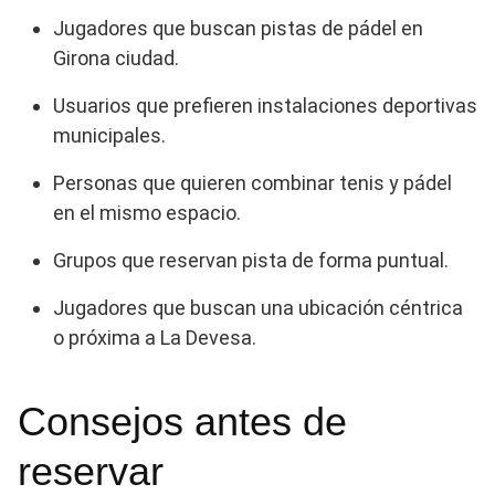
Jugadores que buscan pistas de pádel en
Girona ciudad.
Usuarios que prefieren instalaciones deportivas
municipales.
Personas que quieren combinar tenis y pádel
en el mismo espacio.
Grupos que reservan pista de forma puntual.
Jugadores que buscan una ubicación céntrica
o próxima a La Devesa.
Consejos antes de
reservar