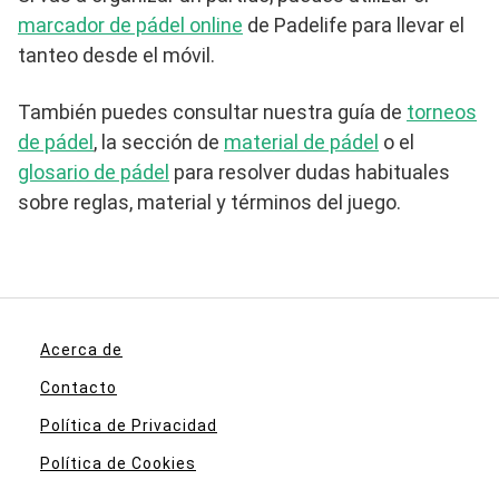
marcador de pádel online
de Padelife para llevar el
tanteo desde el móvil.
También puedes consultar nuestra guía de
torneos
de pádel
, la sección de
material de pádel
o el
glosario de pádel
para resolver dudas habituales
sobre reglas, material y términos del juego.
Acerca de
Contacto
Política de Privacidad
Política de Cookies