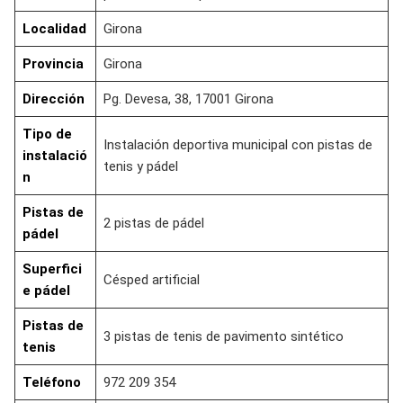
Localidad
Girona
Provincia
Girona
Dirección
Pg. Devesa, 38, 17001 Girona
Tipo de
Instalación deportiva municipal con pistas de
instalació
tenis y pádel
n
Pistas de
2 pistas de pádel
pádel
Superfici
Césped artificial
e pádel
Pistas de
3 pistas de tenis de pavimento sintético
tenis
Teléfono
972 209 354