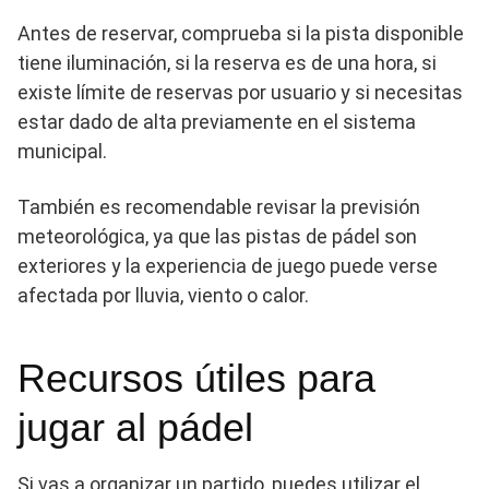
Antes de reservar, comprueba si la pista disponible
tiene iluminación, si la reserva es de una hora, si
existe límite de reservas por usuario y si necesitas
estar dado de alta previamente en el sistema
municipal.
También es recomendable revisar la previsión
meteorológica, ya que las pistas de pádel son
exteriores y la experiencia de juego puede verse
afectada por lluvia, viento o calor.
Recursos útiles para
jugar al pádel
Si vas a organizar un partido, puedes utilizar el